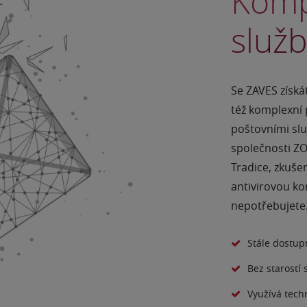
Komp
služ
Se ZAVES získá
též komplexní p
poštovními služ
společnosti Z
Tradice, zkuše
antivirovou ko
nepotřebujete
Stále dostup
Bez starostí
Využívá tech