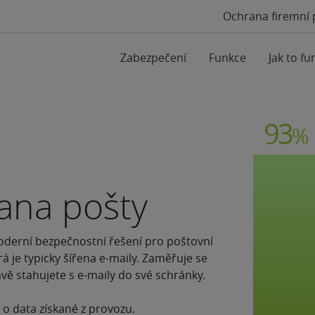
Ochrana firemní 
Zabezpečení
Funkce
Jak to fu
93
%
rana pošty
moderní bezpečnostní řešení pro poštovní
rá je typicky šířena e-maily. Zaměřuje se
vě stahujete s e-maily do své schránky.
 o data získané z provozu.