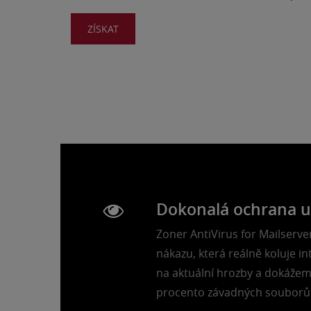
ZÍSKAT
Dokonalá ochrana u
Zoner AntiVirus for Mailserve
nákazu, která reálně koluje 
na aktuální hrozby a dokážem
procento závadných souborů