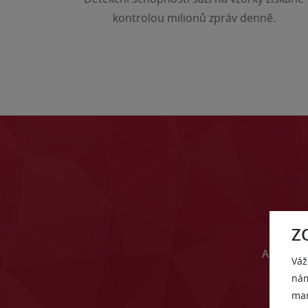
kontrolou milionů zpráv denně.
Z
Antiviro
Váž
účin
nám
mar