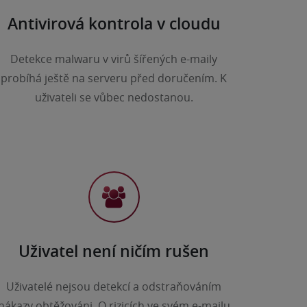
Antivirová kontrola v cloudu
Detekce malwaru v virů šířených e-maily
probíhá ještě na serveru před doručením. K
uživateli se vůbec nedostanou.
Uživatel není ničím rušen
Uživatelé nejsou detekcí a odstraňováním
nákazy obtěžováni. O rizicích ve svém e-mailu