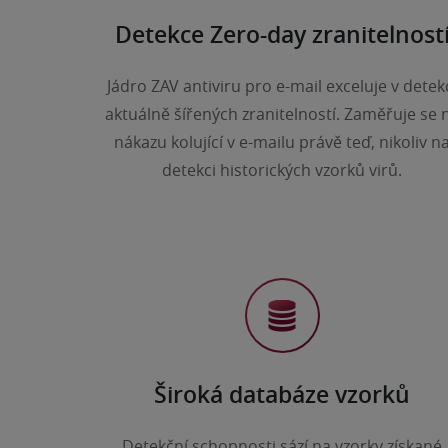
Detekce Zero-day zranitelnost
Jádro ZAV antiviru pro e-mail exceluje v detek
aktuálně šířených zranitelností. Zaměřuje se 
nákazu kolující v e-mailu právě teď, nikoliv n
detekci historických vzorků virů.
Široká databáze vzorků
Detekční schopnosti sází na vzorky získané