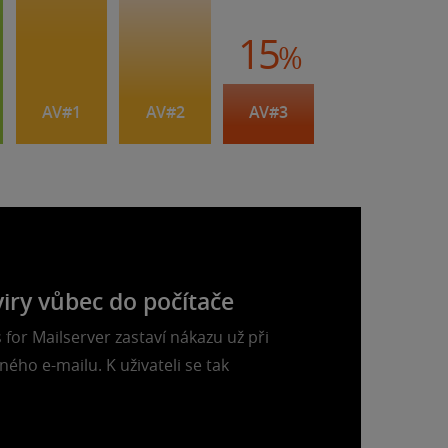
15
%
AV#1
AV#2
AV#3
iry vůbec do počítače
 for Mailserver zastaví nákazu už při
ého e-mailu. K uživateli se tak