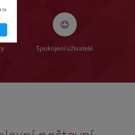
a to
zy
Spokojení uživatelé