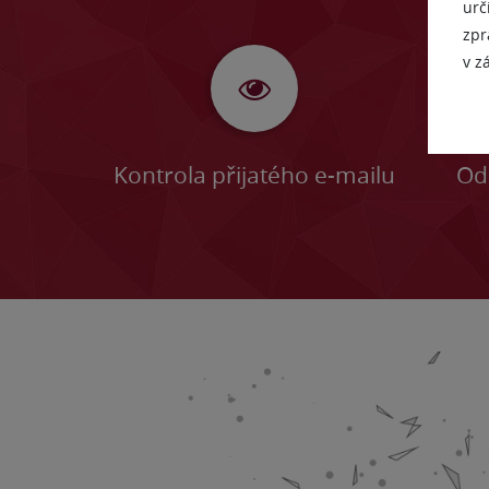
urč
zpr
v z
Kontrola přijatého e-mailu
Odh