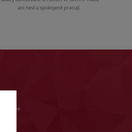
ani neví a spokojeně pracují.
né nákaze
guje.