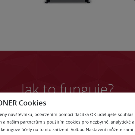
Jak to funguje?
ONER Cookies
vá ochrana e-mailu od ZONER AntiVirus je vůči aktuálně šíře
ený návštěvníku, potvrzením pomocí tlačítka OK udělujete souhlas
nější, než konvenční řešení pro desktop. Podívejte se jak fun
 a našim partnerům s použitím cookies pro nezbytné, analytické a
ketingové účely na tomto zařízení. Volbou Nastavení můžete sami