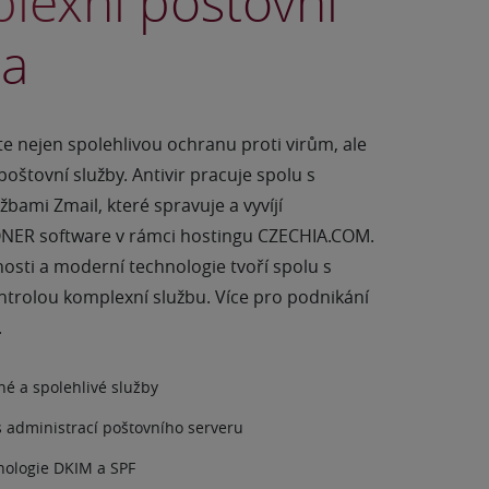
lexní poštovní
ba
te nejen spolehlivou ochranu proti virům, ale
oštovní služby. Antivir pracuje spolu s
bami Zmail, které spravuje a vyvíjí
ONER software v rámci hostingu CZECHIA.COM.
nosti a moderní technologie tvoří spolu s
ntrolou komplexní službu. Více pro podnikání
.
né a spolehlivé služby
 s administrací poštovního serveru
nologie DKIM a SPF