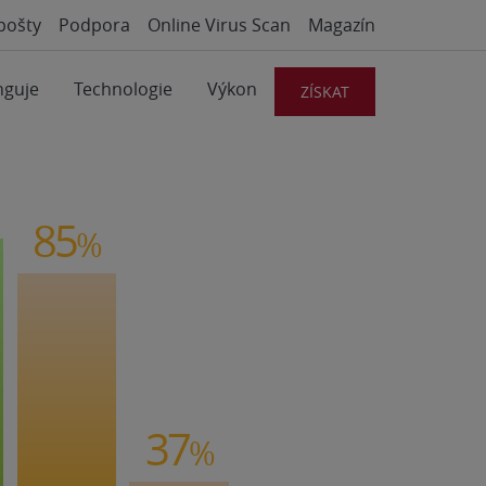
pošty
Podpora
Online Virus Scan
Magazín
nguje
Technologie
Výkon
ZÍSKAT
85
%
37
%