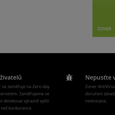
ZONER
živatelů
Nepusťte v
r se zaměřuje na Zero-day
Zoner AntiVirus
internetem. Zaměřujeme se
doručení závadn
e detekovat výrazně vyšší
nedostane.
 než konkurence.