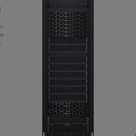
í
ci
na
a