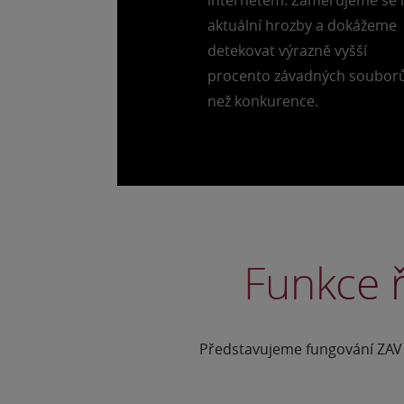
internetem. Zaměřujeme se 
aktuální hrozby a dokážeme
detekovat výrazně vyšší
procento závadných soubor
než konkurence.
Funkce 
Představujeme fungování ZAV p