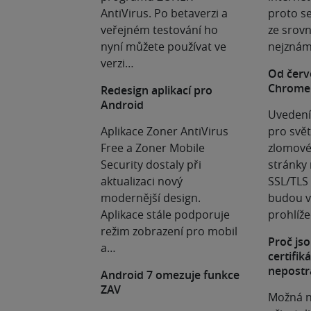
AntiVirus. Po betaverzi a
proto se
veřejném testování ho
ze srovn
nyní můžete používat ve
nejznám
verzi…
Od červ
Chrome
Redesign aplikací pro
Android
Uvedení
Aplikace Zoner AntiVirus
pro svět
Free a Zoner Mobile
zlomové
Security dostaly při
stránky
aktualizaci nový
SSL/TLS 
modernější design.
budou v 
Aplikace stále podporuje
prohlíž
režim zobrazení pro mobil
Proč jso
a…
certifik
nepostr
Android 7 omezuje funkce
ZAV
Možná n