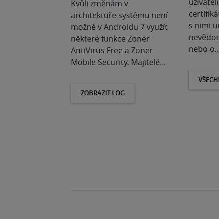
uživatel
Kvůli změnám v
certifiká
architektuře systému není
s nimi u
možné v Androidu 7 využít
nevědom
některé funkce Zoner
nebo o
AntiVirus Free a Zoner
Mobile Security. Majitelé…
VŠECH
ZOBRAZIT LOG