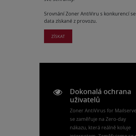
Srovnání Zoner AntiViru s konkurencí se
data získané z provozu.
ZÍSKAT
Dokonalá ochrana
uživatelů
Zoner AntiVirus for Mailserv
se zaměřuje na Zero-day
nákazu, která reálně koluje