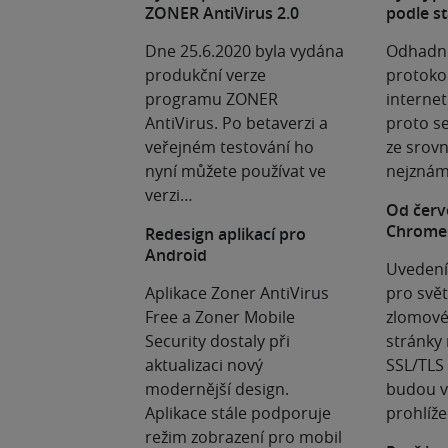
ZONER AntiVirus 2.0
podle st
Dne 25.6.2020 byla vydána
Odhadno
produkční verze
protoko
programu ZONER
internet
AntiVirus. Po betaverzi a
proto se
veřejném testování ho
ze srovn
nyní můžete používat ve
nejznám
verzi…
Od červ
Chrome
Redesign aplikací pro
Android
Uvedení
Aplikace Zoner AntiVirus
pro svět
Free a Zoner Mobile
zlomové
Security dostaly při
stránky
aktualizaci nový
SSL/TLS 
modernější design.
budou v 
Aplikace stále podporuje
prohlíž
režim zobrazení pro mobil