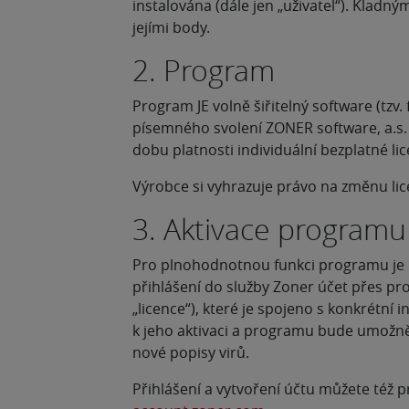
instalována (dále jen „uživatel“). Kladn
jejími body.
2. Program
Program JE volně šiřitelný software (tzv.
písemného svolení ZONER software, a.s.
dobu platnosti individuální bezplatné li
Výrobce si vyhrazuje právo na změnu lic
3. Aktivace programu 
Pro plnohodnotnou funkci programu je 
přihlášení do služby Zoner účet přes pro
„licence“), které je spojeno s konkrétní
k jeho aktivaci a programu bude umožně
nové popisy virů.
Přihlášení a vytvoření účtu můžete též 