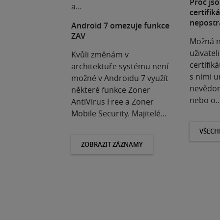
Proč jso
a…
certifik
nepostr
Android 7 omezuje funkce
ZAV
Možná n
uživatel
Kvůli změnám v
certifiká
architektuře systému není
s nimi u
možné v Androidu 7 využít
nevědom
některé funkce Zoner
nebo o
AntiVirus Free a Zoner
Mobile Security. Majitelé…
VŠECH
ZOBRAZIT ZÁZNAMY