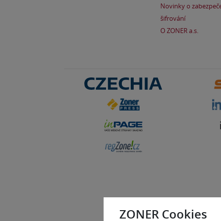
Novinky o zabezpeče
šifrování
O ZONER a.s.
ZONER Cookies