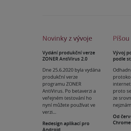
Novinky z vývoje
Píšou
Vydání produkční verze
Vývoj p
ZONER AntiVirus 2.0
podle st
Dne 25.6.2020 byla vydána
Odhadno
produkční verze
protoko
programu ZONER
internet
AntiVirus. Po betaverzi a
proto se
veřejném testování ho
ze srovn
nyní můžete používat ve
nejznám
verzi…
Od červ
Chrome
Redesign aplikací pro
Android