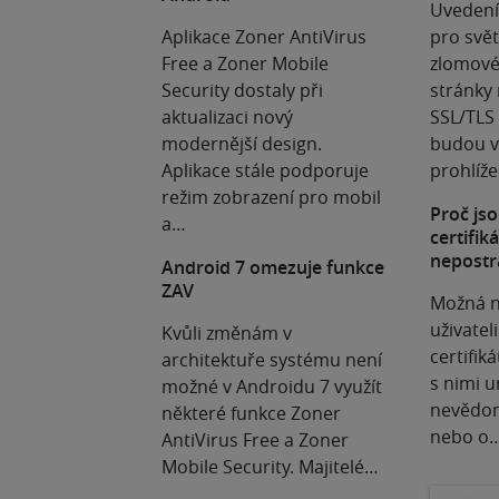
Uvedení
Aplikace Zoner AntiVirus
pro svět
Free a Zoner Mobile
zlomové
Security dostaly při
stránky
aktualizaci nový
SSL/TLS 
modernější design.
budou v 
Aplikace stále podporuje
prohlíž
režim zobrazení pro mobil
Proč jso
a…
certifik
nepostr
Android 7 omezuje funkce
ZAV
Možná n
uživatel
Kvůli změnám v
certifiká
architektuře systému není
s nimi u
možné v Androidu 7 využít
nevědom
některé funkce Zoner
nebo o
AntiVirus Free a Zoner
Mobile Security. Majitelé…