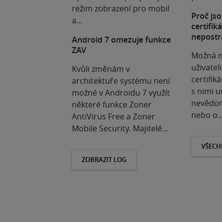
režim zobrazení pro mobil
Proč jso
a…
certifik
nepostr
Android 7 omezuje funkce
ZAV
Možná n
uživatel
Kvůli změnám v
certifiká
architektuře systému není
s nimi u
možné v Androidu 7 využít
nevědom
některé funkce Zoner
nebo o
AntiVirus Free a Zoner
Mobile Security. Majitelé…
VŠECH
ZOBRAZIT LOG