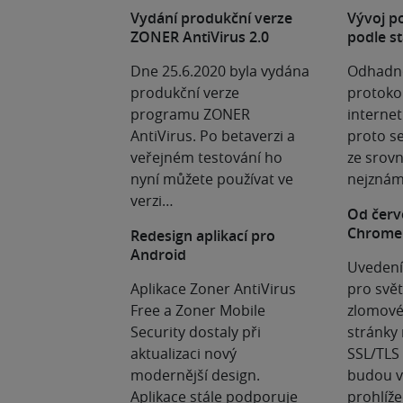
Vydání produkční verze
Vývoj p
ZONER AntiVirus 2.0
podle st
Dne 25.6.2020 byla vydána
Odhadno
produkční verze
protoko
programu ZONER
internet
AntiVirus. Po betaverzi a
proto se
veřejném testování ho
ze srovn
nyní můžete používat ve
nejznám
verzi…
Od červ
Chrome
Redesign aplikací pro
Android
Uvedení
Aplikace Zoner AntiVirus
pro svět
Free a Zoner Mobile
zlomové
Security dostaly při
stránky
aktualizaci nový
SSL/TLS 
modernější design.
budou v 
Aplikace stále podporuje
prohlíž