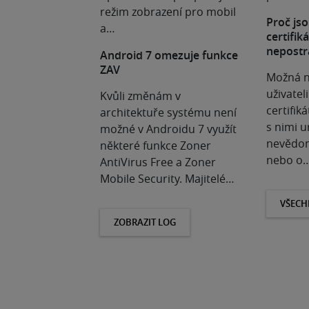
režim zobrazení pro mobil
Proč jso
a…
certifik
nepostr
Android 7 omezuje funkce
ZAV
Možná n
uživatel
Kvůli změnám v
certifiká
architektuře systému není
s nimi u
možné v Androidu 7 využít
nevědom
některé funkce Zoner
nebo o
AntiVirus Free a Zoner
Mobile Security. Majitelé…
VŠECH
ZOBRAZIT LOG