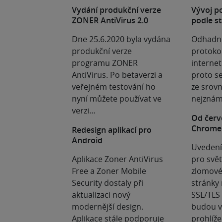
Vydání produkční verze
Vývoj p
ZONER AntiVirus 2.0
podle st
Dne 25.6.2020 byla vydána
Odhadno
produkční verze
protoko
programu ZONER
internet
AntiVirus. Po betaverzi a
proto se
veřejném testování ho
ze srovn
nyní můžete používat ve
nejznám
verzi…
Od červ
Chrome
Redesign aplikací pro
Android
Uvedení
Aplikace Zoner AntiVirus
pro svět
Free a Zoner Mobile
zlomové
Security dostaly při
stránky
aktualizaci nový
SSL/TLS 
modernější design.
budou v 
Aplikace stále podporuje
prohlíž