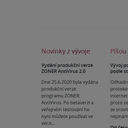
Novinky z vývoje
Píšou
Vydání produkční verze
Vývoj p
ZONER AntiVirus 2.0
podle st
Dne 25.6.2020 byla vydána
Odhadno
produkční verze
protoko
programu ZONER
internet
AntiVirus. Po betaverzi a
proto se
veřejném testování ho
ze srovn
nyní můžete používat ve
nejznám
verzi…
Od červ