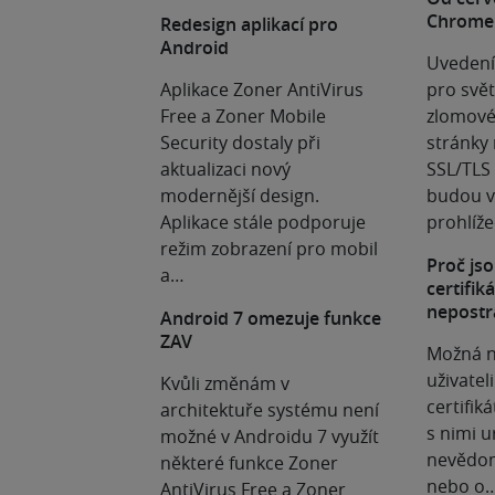
Chrome
Redesign aplikací pro
Android
Uvedení
Aplikace Zoner AntiVirus
pro svět
Free a Zoner Mobile
zlomové
Security dostaly při
stránky
aktualizaci nový
SSL/TLS 
modernější design.
budou v 
Aplikace stále podporuje
prohlíž
režim zobrazení pro mobil
Proč jso
a…
certifik
nepostr
Android 7 omezuje funkce
ZAV
Možná n
uživatel
Kvůli změnám v
certifiká
architektuře systému není
s nimi u
možné v Androidu 7 využít
nevědom
některé funkce Zoner
nebo o
AntiVirus Free a Zoner